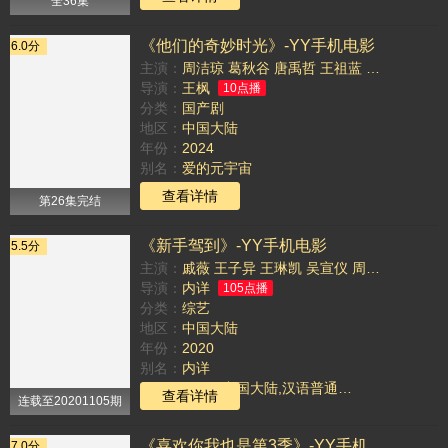
全36集
《他们的奇妙时光》-YY手机电影
6.0分
主演：
周洁琼
葛秋谷
唐禹哲
王祖蓝
张绍刚
导演：
王枫
10点播
分类：
国产剧
地区：
中国大陆
年份：
2024
别名：
爱的元宇宙
TAG：
查看详情
第26集完结
《新手驾到》-YY手机电影
5.5分
主演：
戚薇
王子异
王琳凯
吴宣仪
周深
张绍刚
导演：
内详
105点播
分类：
综艺
地区：
中国大陆
年份：
2020
别名：
内详
TAG：
2020 ,中国大陆,汉语普通话,正片,综艺,新手驾到2020 ,,2020 中国大陆新手驾到,新手驾到
查看详情
连载至20201105期
《喜欢你我也是第3季》-YY手机电影
7.0分