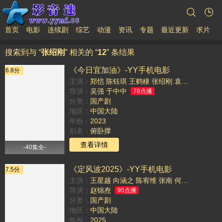
首页
电影
连续剧
综艺
动漫
资讯
专题
最近更新
求片
搜索到与 “
张绍刚
” 相关的 “
12
” 条结果
《今日宜加油》-YY手机电影
6.8分
主演：
郑恺
陈钰琪
王鹤棣
张绍刚
袁文康
梁超
吴
导演：
吴强
于中中
78点播
分类：
国产剧
地区：
中国大陆
年份：
2023
别名：
俯卧撑
TAG：
查看详情
-40集全-
《定风波2025》-YY手机电影
7.5分
主演：
王星越
向涵之
陈宥维
张南
何洛洛
张绍刚
导演：
赵锦焘
95点播
分类：
国产剧
地区：
中国大陆
年份：
2025