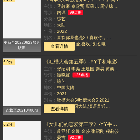
主演：
蒋敦豪
秦霄贤
应采儿
周洁琼
张绍刚
导演：
内详
99点播
分类：
综艺
地区：
大陆
年份：
2022
别名：
喜欢你我也是3 / 喜欢你，我也是 第三季
更新至20220623加更
TAG：
真爱岛,真爱,喜欢,彼此,电影,一座,季将
查看详情
版期
《吐槽大会第五季》-YY手机电影
6.0分
主演：
张绍刚
李诞
王建国
秦昊
黄奕
杨笠
导演：
谭晓虹
125点播
分类：
综艺
地区：
中国大陆
年份：
2021
别名：
吐槽大会5/吐槽大会5 2021
TAG：
2021 ,中国大陆,汉语普通话,正片,综艺,吐槽大会5,吐槽大会5,2021,吐槽大会第五季
查看详情
连载至20210406期
《女儿们的恋爱第三季》-YY手机电影
6.2分
主演：
萧亚轩
金晨
金莎
张绍刚
程莉莎
导演：
晏吉
92点播