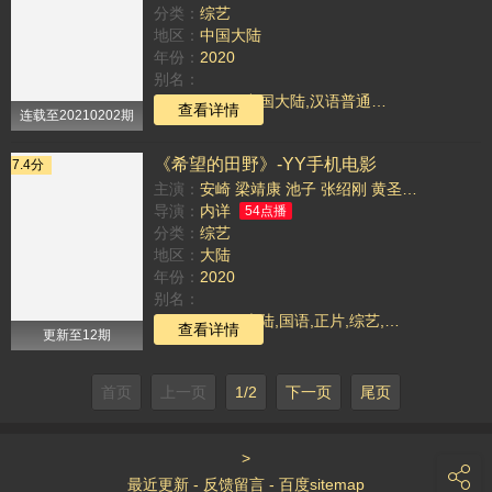
分类：
综艺
地区：
中国大陆
年份：
2020
别名：
TAG：
2020 ,中国大陆,汉语普通话,正片,综艺,,女儿们的恋爱第三季
查看详情
连载至20210202期
《希望的田野》-YY手机电影
7.4分
主演：
安崎
梁靖康
池子
张绍刚
黄圣依
李雪琴
蒋
导演：
内详
54点播
分类：
综艺
地区：
大陆
年份：
2020
别名：
TAG：
2020 ,大陆,国语,正片,综艺,,希望的田野
查看详情
更新至12期
首页
上一页
1/2
下一页
尾页
>
最近更新
-
反馈留言
-
百度sitemap