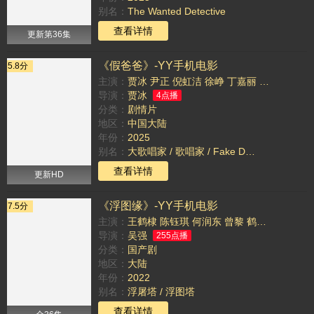
别名：
The Wanted Detective
TAG：
查看详情
更新第36集
《假爸爸》-YY手机电影
5.8分
主演：
贾冰
尹正
倪虹洁
徐峥
丁嘉丽
王迅
杨皓宇
导演：
贾冰
4点播
分类：
剧情片
地区：
中国大陆
年份：
2025
别名：
大歌唱家 / 歌唱家 / Fake Dad / Dad Dad
TAG：
查看详情
更新HD
《浮图缘》-YY手机电影
7.5分
主演：
王鹤棣
陈钰琪
何润东
曾黎
鹤男
王栎鑫
关
导演：
吴强
255点播
分类：
国产剧
地区：
大陆
年份：
2022
别名：
浮屠塔 / 浮图塔
TAG：
查看详情