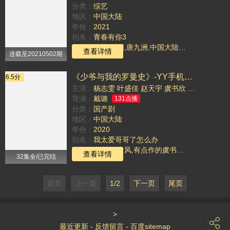
分类：
综艺
地区：
中国大陆
年份：
2021
别名：
青春有你3
TAG：
综艺,男团,唐九洲,中国大陆,余景天,连淮伟,孙亦航,黄宇航
查看详情
连载至20210502期
《少爷与我的罗曼史》-YY手机电影
6.5分
主演：
杨志雯
叶盛佳
赵天宇
虞书欣
翁虹
刘润南
导演：
戴璐
131点播
分类：
国产剧
地区：
中国大陆
年份：
2020
别名：
我太爱哥哥了怎么办
TAG：
虞书欣,古风,有点作的虞书欣,国产剧,古装,较喜欢,宝藏女孩赵露思,韩剧
查看详情
32集全/已完结
首页
上一页
1/2
下一页
尾页
>
最近更新
-
反馈留言
-
百度sitemap