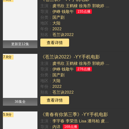
主演：
虞书欣
王鹤棣
徐海乔
郭晓婷
张凌赫
李一
导演：
伊峥
钱敬午
155点播
分类：
国产剧
地区：
大陆
年份：
2022
别名：
苍兰诀2022
TAG：
查看详情
更新至12集
《苍兰诀2022》-YY手机电影
7.8分
主演：
虞书欣
王鹤棣
徐海乔
郭晓婷
张凌赫
李一
导演：
伊峥
钱敬午
276点播
分类：
国产剧
地区：
大陆
年份：
2022
别名：
苍兰诀2022
TAG：
查看详情
36集全
《青春有你第三季》-YY手机电影
5.9分
主演：
李宇春
李荣浩
Lisa
潘玮柏
虞书欣
姜京佐
导演：
内详
168点播