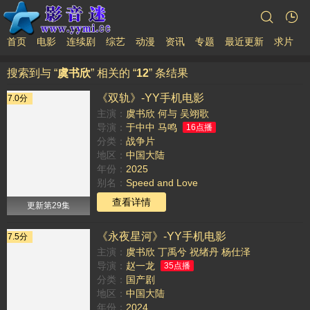
首页
电影
连续剧
综艺
动漫
资讯
专题
最近更新
求片
搜索到与 “
虞书欣
” 相关的 “
12
” 条结果
《双轨》-YY手机电影
7.0分
主演：
虞书欣
何与
吴翊歌
导演：
于中中
马鸣
16点播
分类：
战争片
地区：
中国大陆
年份：
2025
别名：
Speed and Love
TAG：
查看详情
更新第29集
《永夜星河》-YY手机电影
7.5分
主演：
虞书欣
丁禹兮
祝绪丹
杨仕泽
导演：
赵一龙
35点播
分类：
国产剧
地区：
中国大陆
年份：
2024