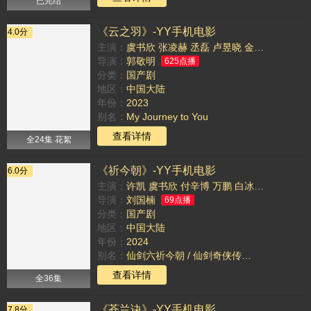
已完结
《云之羽》-YY手机电影
4.0分
主演：
虞书欣
张凌赫
丞磊
卢昱晓
金靖
孙晨竣
田
导演：
郭敬明
625点播
分类：
国产剧
地区：
中国大陆
年份：
2023
别名：
My Journey to You
TAG：
查看详情
全24集 花絮
《祈今朝》-YY手机电影
6.0分
主演：
许凯
虞书欣
付辛博
万鹏
白冰可
周历杰
薛
导演：
刘国楠
69点播
分类：
国产剧
地区：
中国大陆
年份：
2024
别名：
仙剑六祈今朝 / 仙剑奇侠传六 / 仙剑六 / Sword and Fairy 6
TAG：
查看详情
全36集
《苍兰诀》-YY手机电影
7.8分