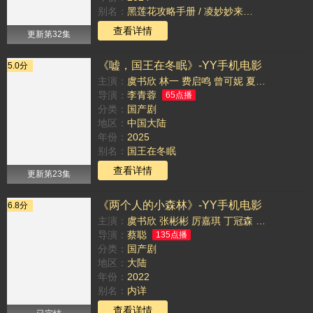
别名：
黑莲花攻略手册 / 凌妙妙来了 / Love Game in Eastern Fantasy
TAG：
查看详情
更新第32集
《嘘，国王在冬眠》-YY手机电影
5.0分
主演：
虞书欣
林一
费启鸣
曾可妮
夏浩然
王润泽
导演：
李青蓉
65点播
分类：
国产剧
地区：
中国大陆
年份：
2025
别名：
国王在冬眠
TAG：
查看详情
更新第23集
《两个人的小森林》-YY手机电影
6.8分
主演：
虞书欣
张彬彬
厉嘉琪
丁冠森
吴迪飞
安戈
导演：
蔡聪
135点播
分类：
国产剧
地区：
大陆
年份：
2022
别名：
内详
TAG：
查看详情